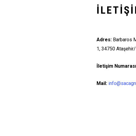
İLETIŞ
Adres:
Barbaros M
1, 34750 Ataşehir/
İletişim Numarası
Mail:
info@sacagr