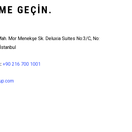
IME GEÇIN.
ah. Mor Menekşe Sk. Deluxia Suites No:3/C, No:
İstanbul
:
+90 216 700 1001
up.com